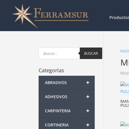
Producto
Products
Inici
search
BUSCAR
Mi
Categorías
Most
+
ABRASIVOS
+
ADHESIVOS
MAN
PUL
+
CARPINTERIA
+
CORTINERIA