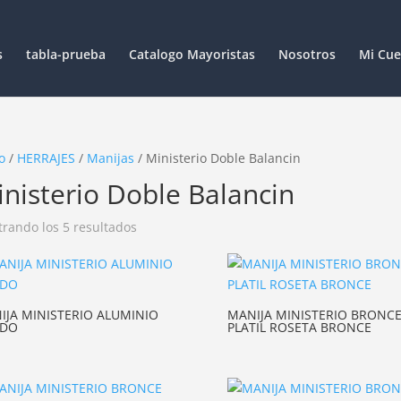
s
tabla-prueba
Catalogo Mayoristas
Nosotros
Mi Cue
o
/
HERRAJES
/
Manijas
/ Ministerio Doble Balancin
nisterio Doble Balancin
rando los 5 resultados
IJA MINISTERIO ALUMINIO
MANIJA MINISTERIO BRONC
IDO
PLATIL ROSETA BRONCE