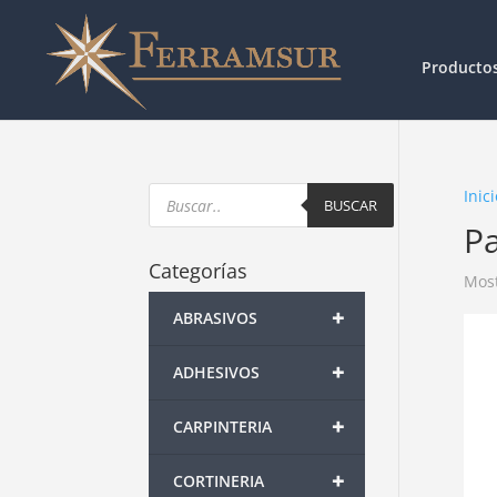
Producto
Products
Inici
search
BUSCAR
Pa
Categorías
Most
+
ABRASIVOS
+
ADHESIVOS
+
CARPINTERIA
+
CORTINERIA