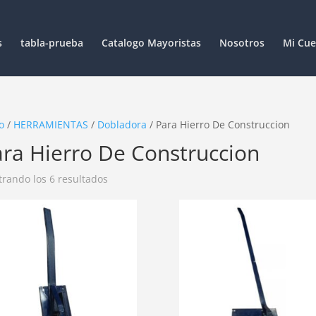
s
tabla-prueba
Catalogo Mayoristas
Nosotros
Mi Cue
o
/
HERRAMIENTAS
/
Dobladora
/ Para Hierro De Construccion
ra Hierro De Construccion
rando los 6 resultados