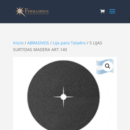
Inicio
/
ABRASIVOS
/
Lija para Taladro
/ 5 LIJAS
SURTIDAS MADERA ART.140