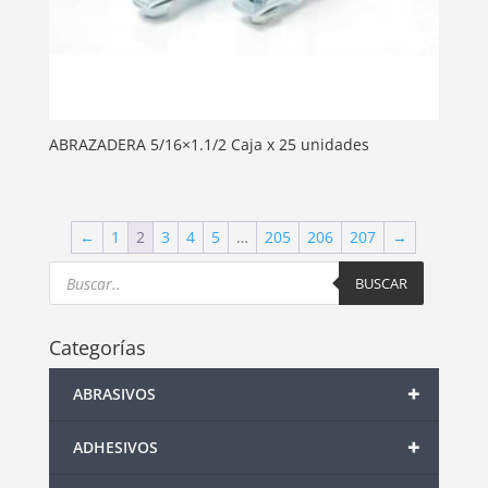
ABRAZADERA 5/16×1.1/2 Caja x 25 unidades
←
1
2
3
4
5
…
205
206
207
→
Products
search
BUSCAR
Categorías
+
ABRASIVOS
+
ADHESIVOS